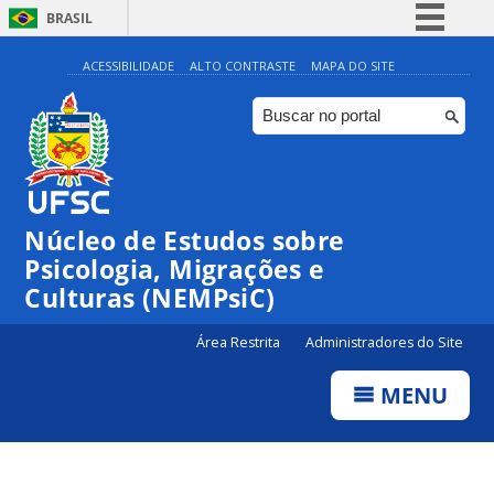
BRASIL
Simplifique!
ACESSIBILIDADE
ALTO CONTRASTE
MAPA DO SITE
Comunica BR
Participe
Acesso à informação
Legislação
Núcleo de Estudos sobre
Canais
Psicologia, Migrações e
Culturas (NEMPsiC)
Área Restrita
Administradores do Site
MENU