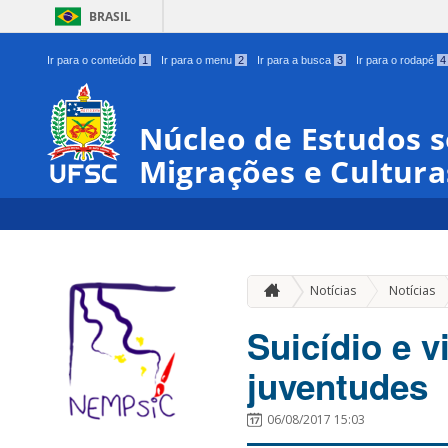
BRASIL
Ir para o conteúdo
1
Ir para o menu
2
Ir para a busca
3
Ir para o rodapé
4
Núcleo de Estudos s
Migrações e Cultura
Notícias
Notícias
Suicídio e v
juventudes
06/08/2017 15:03