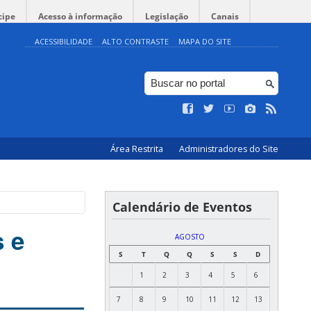
cipe
Acesso à informação
Legislação
Canais
ACESSIBILIDADE
ALTO CONTRASTE
MAPA DO SITE
Área Restrita
Administradores do Site
Calendário de Eventos
s e
AGOSTO
S
T
Q
Q
S
S
D
1
2
3
4
5
6
7
8
9
10
11
12
13