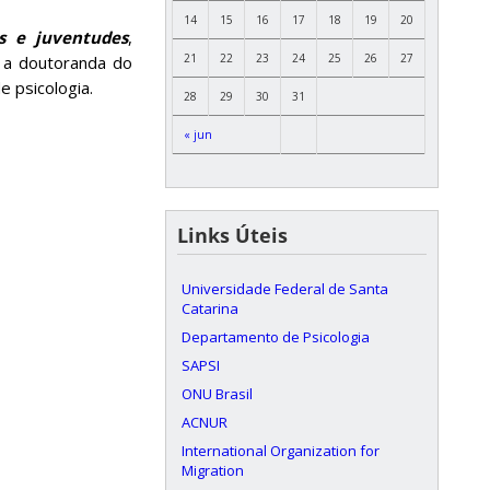
14
15
16
17
18
19
20
as e juventudes
,
21
22
23
24
25
26
27
a a doutoranda do
e psicologia.
28
29
30
31
« jun
Links Úteis
Universidade Federal de Santa
Catarina
Departamento de Psicologia
SAPSI
ONU Brasil
ACNUR
International Organization for
Migration