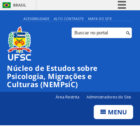
BRASIL
Simplifique!
ACESSIBILIDADE
ALTO CONTRASTE
MAPA DO SITE
Comunica BR
Participe
Acesso à informação
Legislação
Núcleo de Estudos sobre
Canais
Psicologia, Migrações e
Culturas (NEMPsiC)
Área Restrita
Administradores do Site
MENU