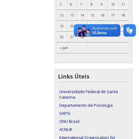
5
6
7
8
9
10
11
12
13
14
15
16
17
18
19
20
21
22
23
24
25
26
27
28
« jun
Links Úteis
Universidade Federal de Santa
Catarina
Departamento de Psicologia
SAPSI
ONU Brasil
ACNUR
International Organization for