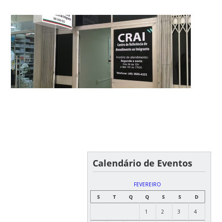
Calendário de Eventos
FEVEREIRO
S
T
Q
Q
S
S
D
1
2
3
4