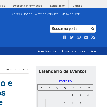
cipe
Acesso à informação
Legislação
Canais
ACESSIBILIDADE
ALTO CONTRASTE
MAPA DO SITE
Área Restrita
Administradores do Site
studantes latino-americanos em uma universidade intercultural”
Calendário de Eventos
o e
FEVEREIRO
S
T
Q
Q
S
S
D
es
1
2
3
e
4
5
6
7
8
9
10