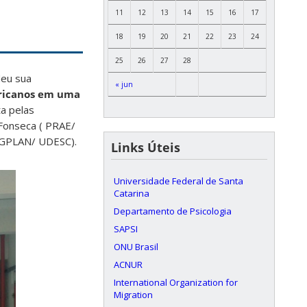
11
12
13
14
15
16
17
18
19
20
21
22
23
24
25
26
27
28
deu sua
« jun
ericanos em uma
ta pelas
 Fonseca ( PRAE/
 PPGPLAN/ UDESC).
Links Úteis
Universidade Federal de Santa
Catarina
Departamento de Psicologia
SAPSI
ONU Brasil
ACNUR
International Organization for
Migration