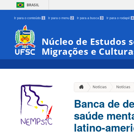
BRASIL
Ir para o conteúdo
1
Ir para o menu
2
Ir para a busca
3
Ir para o rodapé
4
Núcleo de Estudos s
Migrações e Cultura
Notícias
Notícias
Banca de de
saúde menta
latino-amer