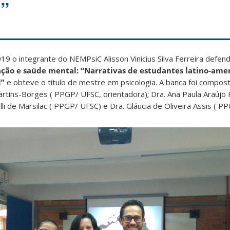
l”
19 o integrante do NEMPsiC Alisson Vinicius Silva Ferreira defen
ação e saúde mental: “Narrativas de estudantes latino-am
l”
e obteve o título de mestre em psicologia. A banca foi compos
rtins-Borges ( PPGP/ UFSC, orientadora); Dra. Ana Paula Araújo
lli de Marsilac ( PPGP/ UFSC) e Dra. Gláucia de Oliveira Assis (