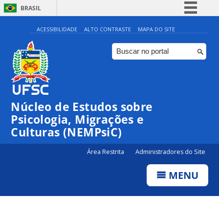
BRASIL
Simplifique!
ACESSIBILIDADE
ALTO CONTRASTE
MAPA DO SITE
Comunica BR
Participe
Acesso à informação
Legislação
Núcleo de Estudos sobre
Canais
Psicologia, Migrações e
Culturas (NEMPsiC)
Área Restrita
Administradores do Site
MENU