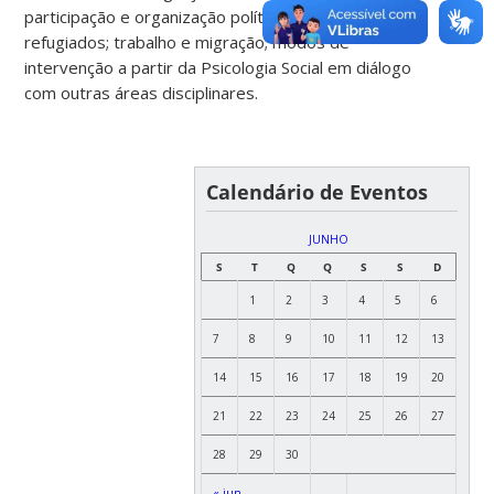
participação e organização política de migrantes e
refugiados; trabalho e migração; modos de
intervenção a partir da Psicologia Social em diálogo
com outras áreas disciplinares.
Calendário de Eventos
JUNHO
S
T
Q
Q
S
S
D
1
2
3
4
5
6
7
8
9
10
11
12
13
14
15
16
17
18
19
20
21
22
23
24
25
26
27
28
29
30
« jun