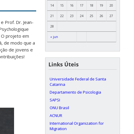
14
15
16
17
18
19
20
21
22
23
24
25
26
27
 Prof. Dr. Jean-
28
 Psychologique
. O projeto em
« jun
dá, de modo que a
eção de jovens e
ntribuições!
Links Úteis
Universidade Federal de Santa
Catarina
Departamento de Psicologia
SAPSI
ONU Brasil
ACNUR
International Organization for
Migration