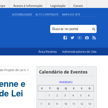
cipe
Acesso à informação
Legislação
Canais
ACESSIBILIDADE
ALTO CONTRASTE
MAPA DO SITE
Área Restrita
Administradores do Site
do Projeto de Lei n. 15 – Canadá
Calendário de Eventos
ienne e
FEVEREIRO
S
T
Q
Q
S
S
D
de Lei
1
2
3
4
5
6
7
8
9
10
11
12
13