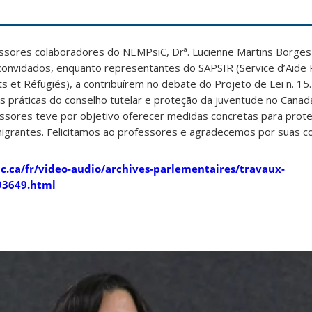
ssores colaboradores do NEMPsiC, Drª. Lucienne Martins Borges e
convidados, enquanto representantes do SAPSIR (Service d’Aide
s et Réfugiés), a contribuírem no debate do Projeto de Lei n. 15
s práticas do conselho tutelar e proteção da juventude no Cana
essores teve por objetivo oferecer medidas concretas para prot
imigrantes. Felicitamos ao professores e agradecemos por suas co
c.ca/fr/video-audio/archives-parlementaires/travaux-
93649.html