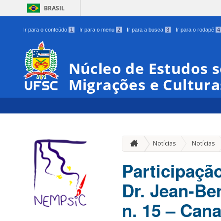
BRASIL
Ir para o conteúdo
1
Ir para o menu
2
Ir para a busca
3
Ir para o rodapé
4
Núcleo de Estudos s
Migrações e Cultura
Notícias
Notícias
Participaçã
Dr. Jean-Be
n. 15 – Can