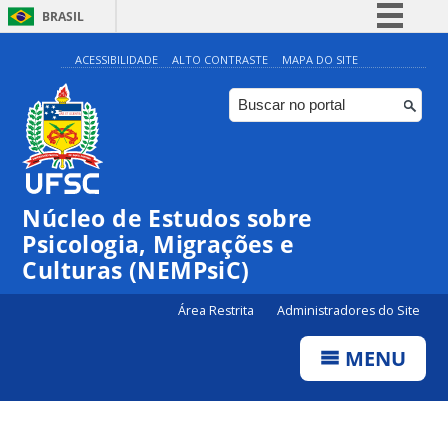
BRASIL
Simplifique!
ACESSIBILIDADE
ALTO CONTRASTE
MAPA DO SITE
Comunica BR
Participe
Acesso à informação
Legislação
Núcleo de Estudos sobre
Canais
Psicologia, Migrações e
Culturas (NEMPsiC)
Área Restrita
Administradores do Site
MENU