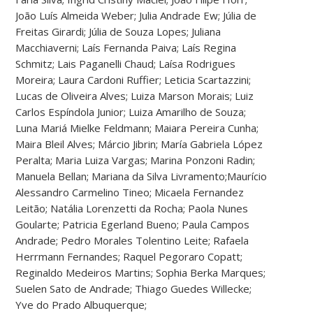
João Luís Almeida Weber; Julia Andrade Ew; Júlia de
Freitas Girardi; Júlia de Souza Lopes; Juliana
Macchiaverni; Laís Fernanda Paiva; Laís Regina
Schmitz; Lais Paganelli Chaud; Laísa Rodrigues
Moreira; Laura Cardoni Ruffier; Leticia Scartazzini;
Lucas de Oliveira Alves; Luiza Marson Morais; Luiz
Carlos Espíndola Junior; Luiza Amarilho de Souza;
Luna Mariá Mielke Feldmann; Maiara Pereira Cunha;
Maira Bleil Alves; Márcio Jibrin; María Gabriela López
Peralta; Maria Luiza Vargas; Marina Ponzoni Radin;
Manuela Bellan; Mariana da Silva Livramento;Maurício
Alessandro Carmelino Tineo; Micaela Fernandez
Leitão; Natália Lorenzetti da Rocha; Paola Nunes
Goularte; Patricia Egerland Bueno; Paula Campos
Andrade; Pedro Morales Tolentino Leite; Rafaela
Herrmann Fernandes; Raquel Pegoraro Copatt;
Reginaldo Medeiros Martins; Sophia Berka Marques;
Suelen Sato de Andrade; Thiago Guedes Willecke;
Yve do Prado Albuquerque;