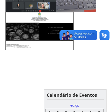
Calendário de Eventos
MARÇO
S
T
Q
Q
S
S
D