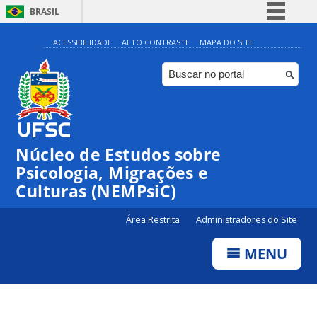
BRASIL
Simplifique!
ACESSIBILIDADE
ALTO CONTRASTE
MAPA DO SITE
Comunica BR
Participe
Acesso à informação
Legislação
Núcleo de Estudos sobre
Canais
Psicologia, Migrações e
Culturas (NEMPsiC)
Área Restrita
Administradores do Site
MENU