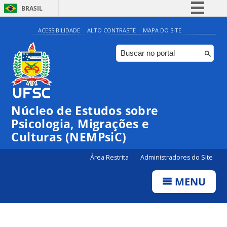
BRASIL
Simplifique!
ACESSIBILIDADE
ALTO CONTRASTE
MAPA DO SITE
Comunica BR
Participe
Acesso à informação
Legislação
Núcleo de Estudos sobre
Canais
Psicologia, Migrações e
Culturas (NEMPsiC)
Área Restrita
Administradores do Site
MENU