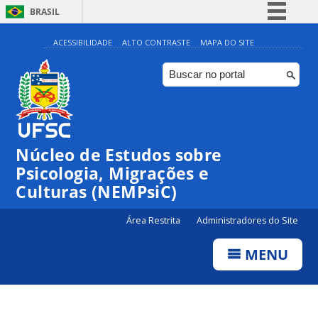
BRASIL
Simplifique!
ACESSIBILIDADE
ALTO CONTRASTE
MAPA DO SITE
Comunica BR
Participe
Acesso à informação
Legislação
Núcleo de Estudos sobre
Canais
Psicologia, Migrações e
Culturas (NEMPsiC)
Área Restrita
Administradores do Site
MENU