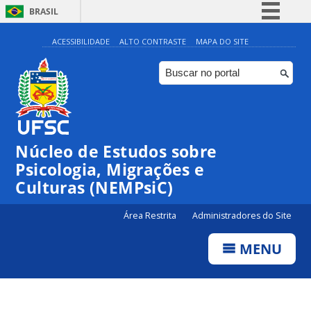
BRASIL
Simplifique!
ACESSIBILIDADE
ALTO CONTRASTE
MAPA DO SITE
Comunica BR
Participe
Acesso à informação
Legislação
Núcleo de Estudos sobre
Canais
Psicologia, Migrações e
Culturas (NEMPsiC)
Área Restrita
Administradores do Site
MENU