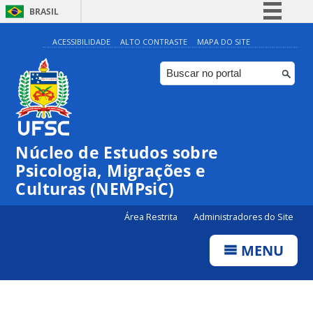
BRASIL
Simplifique!
ACESSIBILIDADE
ALTO CONTRASTE
MAPA DO SITE
Comunica BR
Participe
Acesso à informação
Legislação
Núcleo de Estudos sobre
Canais
Psicologia, Migrações e
Culturas (NEMPsiC)
Área Restrita
Administradores do Site
MENU